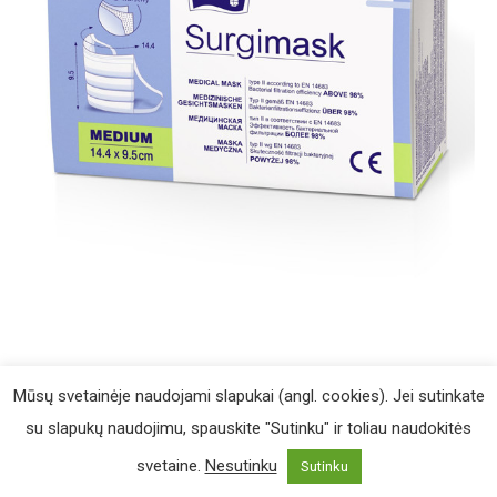
UAB „Iki pasimatymo“ /
Slapukų politika
Mūsų svetainėje naudojami slapukai (angl. cookies). Jei sutinkate
su slapukų naudojimu, spauskite "Sutinku" ir toliau naudokitės
svetaine.
Nesutinku
Sutinku