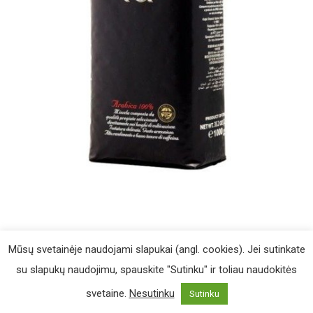
Mūsų svetainėje naudojami slapukai (angl. cookies). Jei sutinkate
su slapukų naudojimu, spauskite "Sutinku" ir toliau naudokitės
UAB „Iki pasimatymo“ /
Slapukų politika
svetaine.
Nesutinku
Sutinku