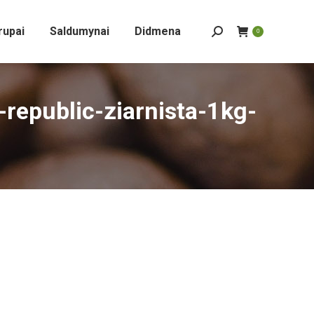
rupai
Saldumynai
Didmena
Search:
0
epublic-ziarnista-1kg-