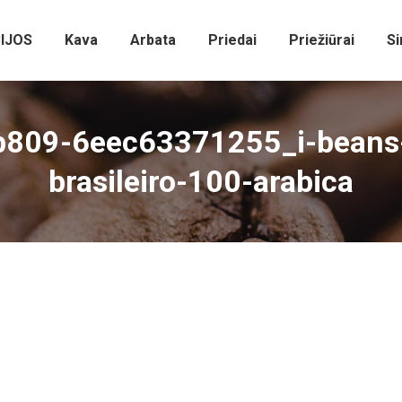
IJOS
Kava
Arbata
Priedai
Priežiūrai
Si
09-6eec63371255_i-beans-r
brasileiro-100-arabica