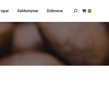
rupai
Saldumynai
Didmena
Search:
0