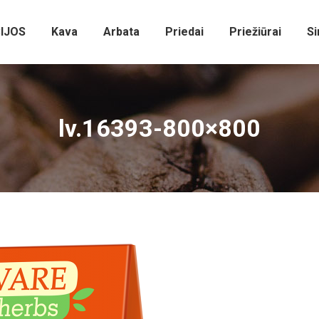
IJOS
Kava
Arbata
Priedai
Priežiūrai
Si
lv.16393-800×800