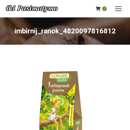
0
imbirnij_ranok_4820097816812