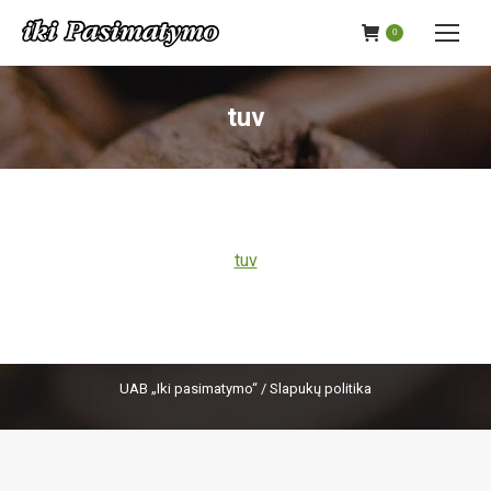
0
tuv
tuv
UAB „Iki pasimatymo“ /
Slapukų politika