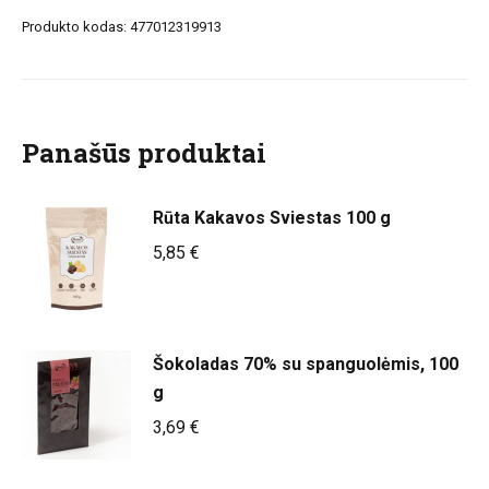
šokoladas
Produkto kodas:
477012319913
su
citrina
ir
žaliąja
Panašūs produktai
arbata,
100
g.
Rūta Kakavos Sviestas 100 g
5,85
€
Šokoladas 70% su spanguolėmis, 100
g
3,69
€