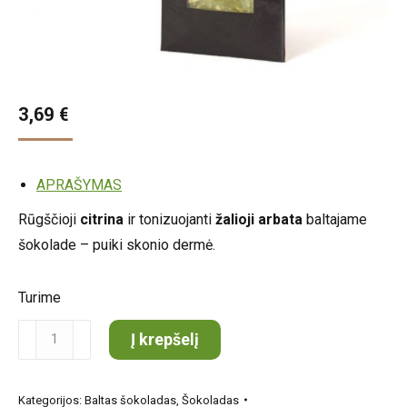
3,69
€
APRAŠYMAS
Rūgščioji
citrina
ir tonizuojanti
žalioji arbata
baltajame
šokolade – puiki skonio dermė.
Turime
produkto
Į krepšelį
kiekis:
Baltasis
Kategorijos:
Baltas šokoladas
,
Šokoladas