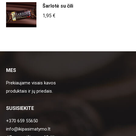
Šarlotė su čili
1,95
€
MES
Prekiaujame visais kavos
produktais ir jų priedais.
SUSISIEKITE
+370 659 55650
info@ikipasimatymo.lt