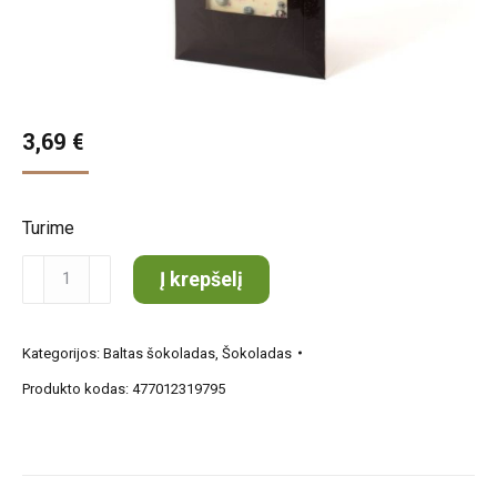
3,69
€
Turime
produkto
Į krepšelį
kiekis:
Baltasis
Kategorijos:
Baltas šokoladas
,
Šokoladas
šokoladas
Produkto kodas:
477012319795
su
mėlynėmis
ir
brašk