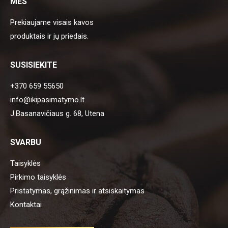
MES
Prekiaujame visais kavos
produktais ir jų priedais.
SUSISIEKITE
+370 659 55650
info@ikipasimatymo.lt
J.Basanavičiaus g. 68, Utena
SVARBU
Taisyklės
Pirkimo taisyklės
Pristatymas, grąžinimas ir atsiskaitymas
Kontaktai