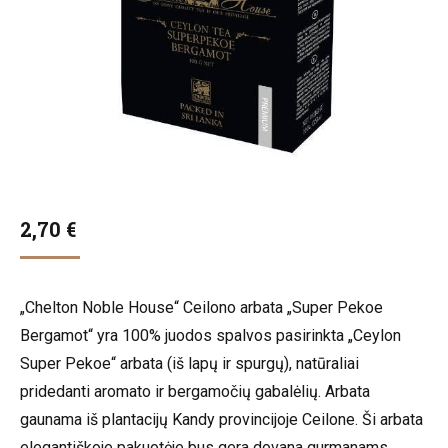
2,70
€
„Chelton Noble House“ Ceilono arbata „Super Pekoe
Bergamot“ yra 100% juodos spalvos pasirinkta „Ceylon
Super Pekoe“ arbata (iš lapų ir spurgų), natūraliai
pridedanti aromato ir bergamočių gabalėlių. Arbata
gaunama iš plantacijų Kandy provincijoje Ceilone. Ši arbata
elegantiškoje pakuotėje bus gera dovana gurmanams,