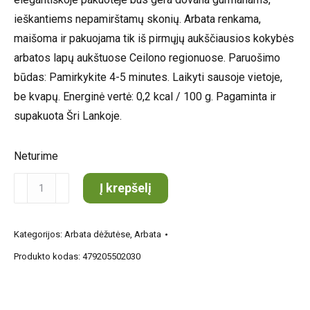
ieškantiems nepamirštamų skonių. Arbata renkama,
maišoma ir pakuojama tik iš pirmųjų aukščiausios kokybės
arbatos lapų aukštuose Ceilono regionuose. Paruošimo
būdas: Pamirkykite 4-5 minutes. Laikyti sausoje vietoje,
be kvapų. Energinė vertė: 0,2 kcal / 100 g. Pagaminta ir
supakuota Šri Lankoje.
Neturime
produkto
Į krepšelį
kiekis:
Chelton
Kategorijos:
Arbata dėžutėse
,
Arbata
arbata
Produkto kodas:
479205502030
su
bergamote
100g.