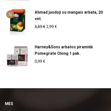
Ahmad juodoji su mangais arbata, 20
vnt.
Original
Current
3,59
€
2,99
€
price
price
was:
is:
Harney&Sons arbatos piramidė
3,59 €.
2,99 €.
Pomegrate Olong 1 pak.
0,99
€
MES