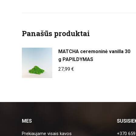
Panašūs produktai
MATCHA ceremoninė vanilla 30
g PAPILDYMAS
27,99
€
MES
SUSISIE
Prekiaujame visais kavos
+370 659