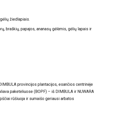
gėlių žiedlapiais.
ų, braškių, papajos, ananasų gėlėmis, gėlių lapais ir
DIMBULA provincijos plantacijos, esančios centrinėje
s žaliava paketėliuose (BOPF) – iš DIMBULA ir NUWARA
opščiai rūšiuoja ir sumaišo geriausi arbatos