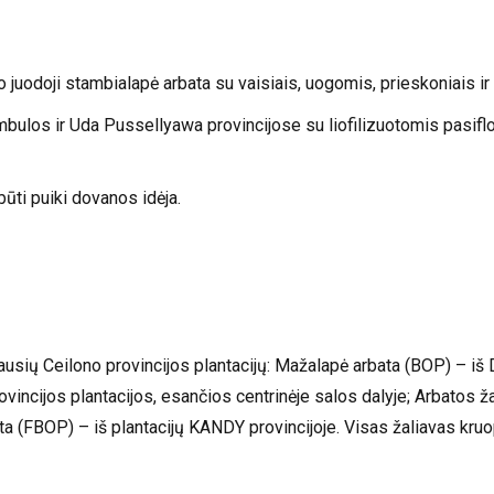
juodoji stambialapė arbata su vaisiais, uogomis, prieskoniais ir 
mbulos ir Uda Pussellyawa provincijose su liofilizuotomis pasiflor
ūti puiki dovanos idėja.
usių Ceilono provincijos plantacijų: Mažalapė arbata (BOP) – iš 
ovincijos plantacijos, esančios centrinėje salos dalyje; Arbato
rbata (FBOP) – iš plantacijų KANDY provincijoje. Visas žaliavas kru