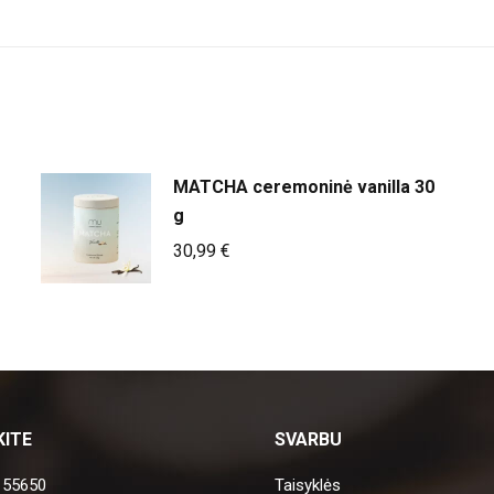
MATCHA ceremoninė vanilla 30
g
30,99
€
KITE
SVARBU
 55650
Taisyklės