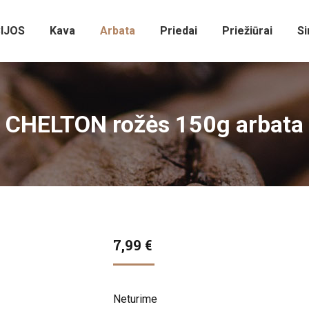
IJOS
Kava
Arbata
Priedai
Priežiūrai
Si
CHELTON rožės 150g arbata
7,99
€
Neturime