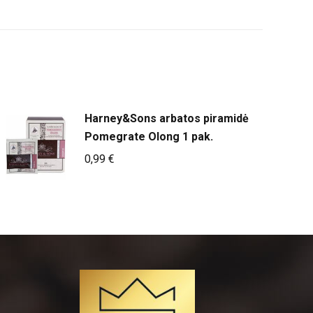
Harney&Sons arbatos piramidė
Pomegrate Olong 1 pak.
0,99
€