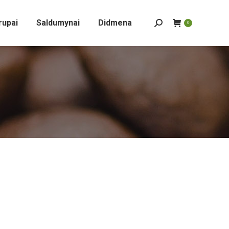
rupai
Saldumynai
Didmena
Search:
0