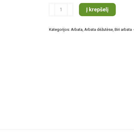
produkto
Į krepšelį
kiekis:
CHELTON
Kategorijos:
Arbata
,
Arbata dėžutėse
,
Biri arbata
rožės
150g
arbata