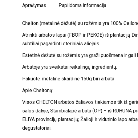
Aprašymas
Papildoma informacija
Chelton (metalinė dėžutė) su rožėmis yra 100% Ceilono 
Atrinkti arbatos lapai (FBOP ir PEKOE) iš plantacijų Di
subtiliai pagardinti eteriniais aliejais.
Estetinė dėžutė su rožėmis yra graži puošmena ir gali b
Arbatoje yra sveikatai reikalingų ingredientų.
Pakuotė: metalinė skardinė 150g biri arbata
Apie Cheltoną:
Visos CHELTON arbatos žaliavos tiekiamos tik iš geria
salos dalyje; Stambialapė arbata (OP) – iš RUHUNA pr
ELIYA provincijų plantacijų; Žalioji ir vidutinio lapo a
degustatoriai.