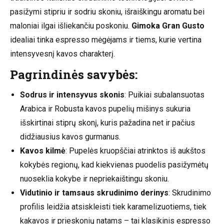
pasižymi stipriu ir sodriu skoniu, išraiškingu aromatu bei
maloniai ilgai išliekančiu poskoniu.
Gimoka Gran Gusto
idealiai tinka espresso mėgėjams ir tiems, kurie vertina
intensyvesnį kavos charakterį.
Pagrindinės savybės:
Sodrus ir intensyvus skonis
: Puikiai subalansuotas
Arabica ir Robusta kavos pupelių mišinys sukuria
išskirtinai stiprų skonį, kuris pažadina net ir pačius
didžiausius kavos gurmanus.
Kavos kilmė
: Pupelės kruopščiai atrinktos iš aukštos
kokybės regionų, kad kiekvienas puodelis pasižymėtų
nuoseklia kokybe ir nepriekaištingu skoniu.
Vidutinio ir tamsaus skrudinimo derinys
: Skrudinimo
profilis leidžia atsiskleisti tiek karamelizuotiems, tiek
kakavos ir prieskonių natams – tai klasikinis espresso