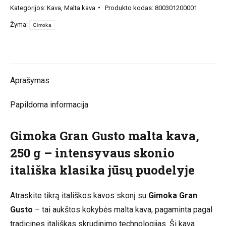
Kategorijos:
Kava
,
Malta kava
Produkto kodas:
800301200001
Gran
Žyma:
Gusto
Gimoka
malta
kava
250g
Aprašymas
Papildoma informacija
Gimoka Gran Gusto malta kava,
250 g – intensyvaus skonio
itališka klasika jūsų puodelyje
Atraskite tikrą itališkos kavos skonį su
Gimoka Gran
Gusto
– tai aukštos kokybės malta kava, pagaminta pagal
tradicines itališkas skrudinimo technologijas. Ši kava