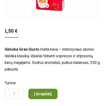
1,50
€
Gimoka Gran Gusto
malta kava – intensyvaus skonio
itališka klasika, idealiai tinkanti espresso ir stipresnių
kavų mėgėjams. Sodrus aromatas, puikus balansas, 250 g
pakuotė.
Turime
produkto
Į krepšelį
kiekis:
GIMOKA