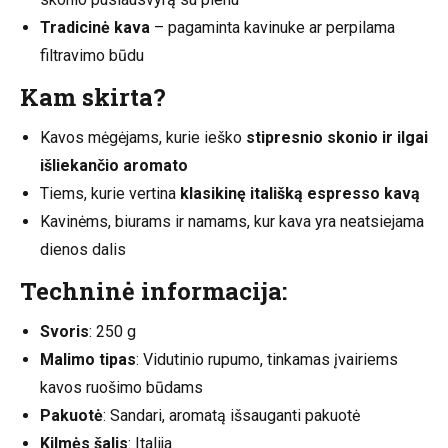
Tradicinė kava
– pagaminta kavinuke ar perpilama
filtravimo būdu
Kam skirta?
Kavos mėgėjams, kurie ieško
stipresnio skonio ir ilgai
išliekančio aromato
Tiems, kurie vertina
klasikinę itališką espresso kavą
Kavinėms, biurams ir namams, kur kava yra neatsiejama
dienos dalis
Techninė informacija:
Svoris
: 250 g
Malimo tipas
: Vidutinio rupumo, tinkamas įvairiems
kavos ruošimo būdams
Pakuotė
: Sandari, aromatą išsauganti pakuotė
Kilmės šalis
: Italija