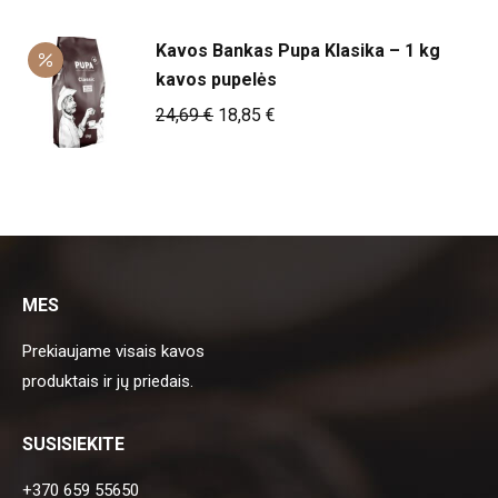
6,09 €.
5,15 €.
Kavos Bankas Pupa Klasika – 1 kg
kavos pupelės
Original
Current
24,69
€
18,85
€
price
price
was:
is:
24,69 €.
18,85 €.
MES
Prekiaujame visais kavos
produktais ir jų priedais.
SUSISIEKITE
+370 659 55650