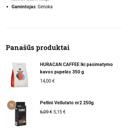
Gamintojas
: Gimoka
Panašūs produktai
HURACAN CAFFEE Iki pasimatymo
kavos pupelės 350 g
14,00
€
Pellini Vellutato nr2 250g
Original
Current
6,09
€
5,15
€
price
price
was:
is: