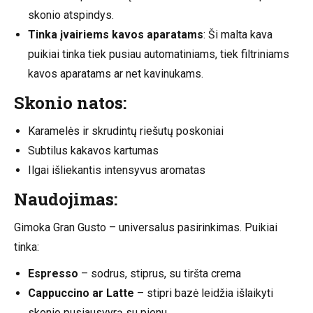
skonio atspindys.
Tinka įvairiems kavos aparatams
: Ši malta kava
puikiai tinka tiek pusiau automatiniams, tiek filtriniams
kavos aparatams ar net kavinukams.
Skonio natos:
Karamelės ir skrudintų riešutų poskoniai
Subtilus kakavos kartumas
Ilgai išliekantis intensyvus aromatas
Naudojimas:
Gimoka Gran Gusto – universalus pasirinkimas. Puikiai
tinka:
Espresso
– sodrus, stiprus, su tiršta crema
Cappuccino ar Latte
– stipri bazė leidžia išlaikyti
skonio pusiausvyrą su pienu