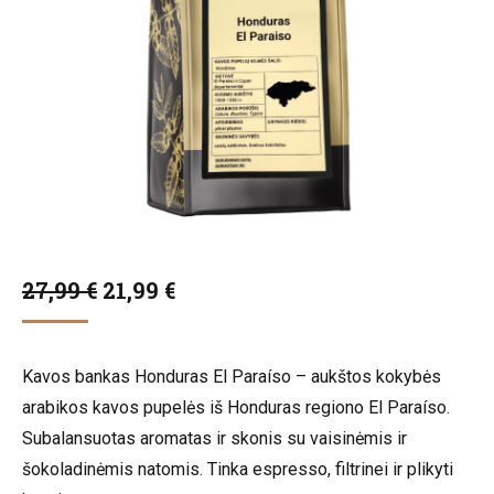
Original
Current
27,99
€
21,99
€
price
price
was:
is:
Kavos bankas Honduras El Paraíso – aukštos kokybės
27,99 €.
21,99 €.
arabikos kavos pupelės iš Honduras regiono El Paraíso.
Subalansuotas aromatas ir skonis su vaisinėmis ir
šokoladinėmis natomis. Tinka espresso, filtrinei ir plikyti