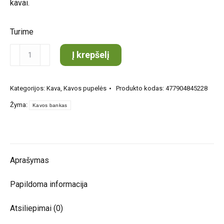
kavai.
Turime
produkto
Į krepšelį
kiekis:
Kavos
Kategorijos:
Kava
,
Kavos pupelės
Produkto kodas:
477904845228
bankas
Žyma:
Honduras
Kavos bankas
El
Paraíso
kavos
Aprašymas
pupelės
1
Papildoma informacija
kg
Atsiliepimai (0)