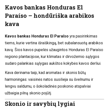
Kavos bankas Honduras El
Paraíso – hondūriška arabikos
kava
Kavos bankas Honduras El Paraíso
yra pasirinkimas
tiems, kurie vertina išraiškingą, bet subalansuotą arabikos
kavą. Šios kavos pupelės užaugintos Honduras El Paraíso
regiono plantacijose, kur klimatas ir dirvožemio sąlygos
sudaro palankias sąlygas aukštos kokybės kavos derliui.
Kava derinama taip, kad aromatas ir skonis būtų
harmoningas: vaisinės natos susilieja su švelnumu ir
lengvu saldumu, o šokoladinės poskonio atspalviai
užbaigia pilną skonio pojūtį.
Skonio ir savybių lygiai