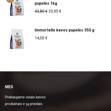
pupelės 1kg
Original
Current
43,80
€
33,95
€
price
price
was:
is:
Immortelle kavos pupelės 350 g
43,80 €.
33,95 €.
14,00
€
MES
Prekiaujame visais kavos
produktais ir jų priedais.