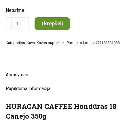
Neturime
produkto
Į krepšelį
kiekis:
HURACAN
Kategorijos:
Kava
,
Kavos pupelės
Produkto kodas:
477183801088
CAFFEE
Hondūras
18
Canejo
Aprašymas
350g
Papildoma informacija
HURACAN CAFFEE Hondūras 18
Canejo 350g