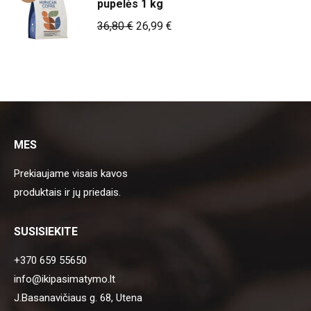
pupelės 1 kg
Original
Current
36,80
€
26,99
€
price
price
was:
is:
36,80 €.
26,99 €.
MES
Prekiaujame visais kavos
produktais ir jų priedais.
SUSISIEKITE
+370 659 55650
info@ikipasimatymo.lt
J.Basanavičiaus g. 68, Utena