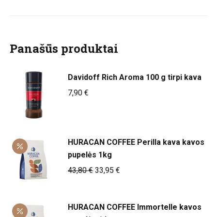
Panašūs produktai
Davidoff Rich Aroma 100 g tirpi kava
7,90
€
HURACAN COFFEE Perilla kava kavos
pupelės 1kg
Original
Current
43,80
€
33,95
€
price
price
was:
is:
HURACAN COFFEE Immortelle kavos
43,80 €.
33,95 €.