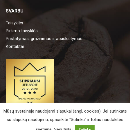
SVARBU
Taisyklės
Pirkimo taisyklės
Pristatymas, grąžinimas ir atsiskaitymas
Kontaktai
Mūsų svetainėje naudojami slapukai (angl. cookies). Jei sutinkate
su slapukų naudojimu, spauskite "Sutinku" ir toliau naudokitės
UAB „Iki pasimatymo“ /
Slapukų politika
svetaine.
Nesutinku
Sutinku