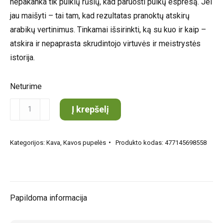
nepakanka tik puikių rūšių, kad paruošti puikų espresą. Jei
jau maišyti – tai tam, kad rezultatas pranoktų atskirų
arabikų vertinimus. Tinkamai išsirinkti, ką su kuo ir kaip –
atskira ir nepaprasta skrudintojo virtuvės ir meistrystės
istorija.
Neturime
produkto
Į krepšelį
kiekis:
HURACAN
Kategorijos:
Kava
,
Kavos pupelės
Produkto kodas:
477145698558
COFFEE
Levantine
kavos
pupelės
Papildoma informacija
150g