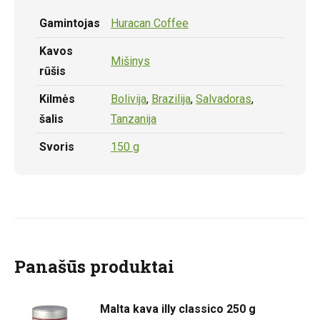
Gamintojas
Huracan Coffee
Kavos
Mišinys
rūšis
Kilmės
Bolivija
,
Brazilija
,
Salvadoras
,
šalis
Tanzanija
Svoris
150 g
Panašūs produktai
Malta kava illy classico 250 g