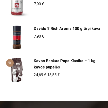
7,90
€
Davidoff Rich Aroma 100 g tirpi kava
7,90
€
Kavos Bankas Pupa Klasika – 1 kg
kavos pupelės
Original
Current
24,69
€
18,85
€
price
price
was:
is:
24,69 €.
18,85 €.