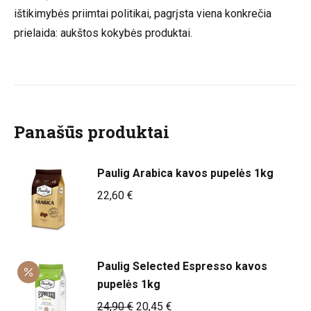
ištikimybės priimtai politikai, pagrįsta viena konkrečia
prielaida: aukštos kokybės produktai.
Panašūs produktai
Paulig Arabica kavos pupelės 1kg
22,60
€
Paulig Selected Espresso kavos
pupelės 1kg
Original
Current
24,90
€
20,45
€