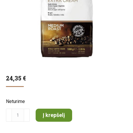
24,35
€
Neturime
produkto
Į krepšelį
kiekis:
KIMBO