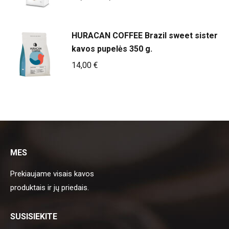
price
price
was:
is:
HURACAN COFFEE Brazil sweet sister
24,90 €.
20,45 €.
kavos pupelės 350 g.
14,00
€
MES
Prekiaujame visais kavos
produktais ir jų priedais.
SUSISIEKITE