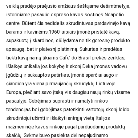
veiklą pradėjo praėjusio amžiaus šeštajame dešimtmetyje,
istoriniame pasaulio espreso kavos sostinės Neapolio
centre. Būtent čia nedidelis skrudintuvas pardavinėjo kavą
barams ir kavinėms.1960-aisiais įmonė pristatė kavą,
supakuotą į skardines, siūlydama ne tik geresnę produkto
apsaugą, bet ir platesnį platinimą. Sukurtas ir pradėtas
tiekti kavą namų ūkiams Cafe’ do Brasil prekės ženklas,
išlaikęs unikalią jos kokybę ir skonį.Dėka įmonės vadovų
įgūdžių ir sukauptos patirties, įmonė sparčiai augo ir
šiandien yra viena pirmaujančių skrudyklų Lietuvoje.
Europa, plečiant savo įtaką vis daugiau naujų rinkų visame
pasaulyje. Gebėjimas suprasti ir numatyti rinkos
tendencijas bei gebėjimas patenkinti vartotojų skonį leido
skrudintojui užimti ir išlaikyti antrąją vietą Italijos
mažmeninėje kavos rinkoje pagal parduodamų produktų
skaičių. Sėkmė buvo pasiekta dėl nepajudinamo