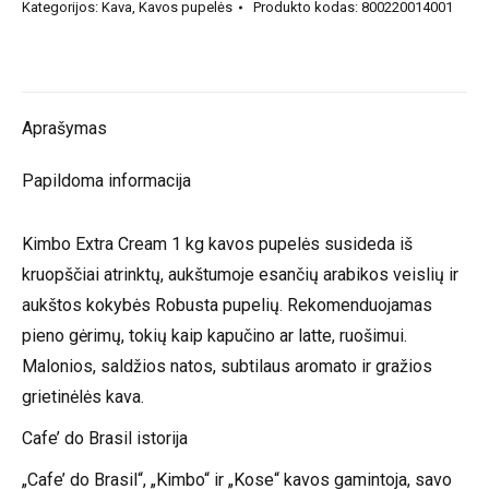
Kategorijos:
Kava
,
Kavos pupelės
Produkto kodas:
800220014001
Espresso
bar
Extra
Cream
Aprašymas
kavos
pupelės
Papildoma informacija
1kg
Kimbo Extra Cream 1 kg kavos pupelės susideda iš
kruopščiai atrinktų, aukštumoje esančių arabikos veislių ir
aukštos kokybės Robusta pupelių. Rekomenduojamas
pieno gėrimų, tokių kaip kapučino ar latte, ruošimui.
Malonios, saldžios natos, subtilaus aromato ir gražios
grietinėlės kava.
Cafe’ do Brasil istorija
„Cafe’ do Brasil“, „Kimbo“ ir „Kose“ kavos gamintoja, savo