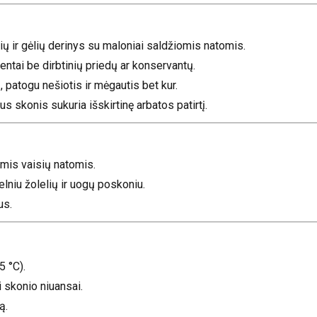
ių ir gėlių derinys su maloniai saldžiomis natomis.
entai be dirbtinių priedų ar konservantų.
 patogu nešiotis ir mėgautis bet kur.
s skonis sukuria išskirtinę arbatos patirtį.
mis vaisių natomis.
elniu žolelių ir uogų poskoniu.
us.
5 °C).
i skonio niuansai.
ą.