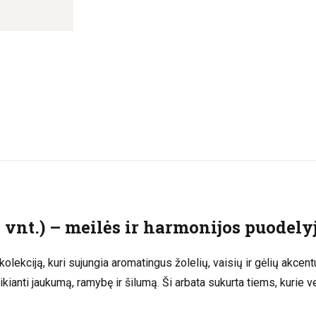
 vnt.) – meilės ir harmonijos puodely
kolekciją, kuri sujungia aromatingus žolelių, vaisių ir gėlių akce
kianti jaukumą, ramybę ir šilumą. Ši arbata sukurta tiems, kurie v