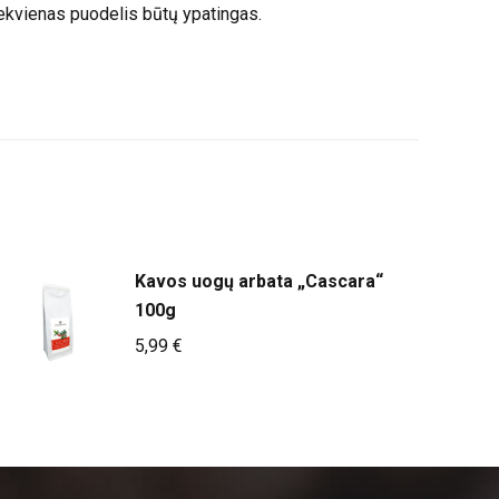
iekvienas puodelis būtų ypatingas.
Kavos uogų arbata „Cascara“
100g
5,99
€