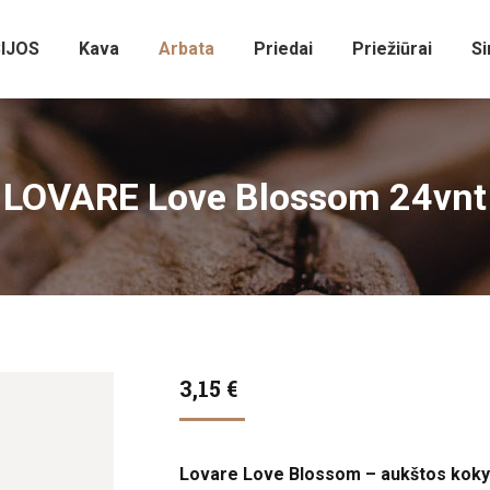
IJOS
Kava
Arbata
Priedai
Priežiūrai
Si
LOVARE Love Blossom 24vnt
3,15
€
Lovare Love Blossom – aukštos kokybės 