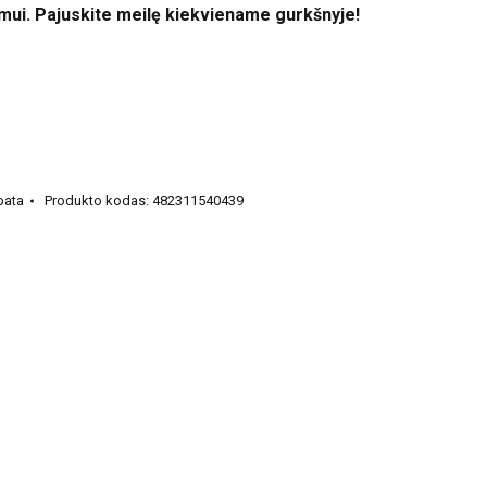
umui. Pajuskite meilę kiekviename gurkšnyje!
bata
Produkto kodas:
482311540439