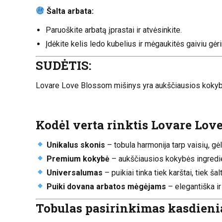
Šalta arbata:
Paruoškite arbatą įprastai ir atvėsinkite.
Įdėkite kelis ledo kubelius ir mėgaukitės gaiviu gė
SUDĖTIS:
Lovare Love Blossom mišinys yra aukščiausios kokybės
Kodėl verta rinktis Lovare Lov
Unikalus skonis
– tobula harmonija tarp vaisių, gėli
Premium kokybė
– aukščiausios kokybės ingredie
Universalumas
– puikiai tinka tiek karštai, tiek šal
Puiki dovana arbatos mėgėjams
– elegantiška ir
Tobulas pasirinkimas kasdie