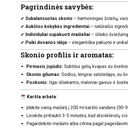
Pagrindinės savybės:
✔
Subalansuotas skonis
– harmoningas žolelių, vais
✔
Aukštos kokybės ingredientai
– natūralūs ingredi
✔
Individuliai supakuoti maišeliai
– išlaiko šviežumą,
✔
Puiki dovanos idėja
– elegantiška pakuotė ir unikalu
Skonio profilis ir aromatas:
Pirmasis įspūdis:
Subtilus gėlių kvapas su švelnio
Skonio gilumas:
Sodrus, lengvai salstelėjęs, su šv
Poskonis:
Ilgai išliekantis, maloniai gaivus ir šveln
Karšta arbata:
Įdėkite vieną maišelį į 200 ml karšto vandens (90-9
Leiskite pritraukti 3-5 minutes, kad atsiskleistų vis
Pagardinkite medumi arba citrina pagal pageidavim