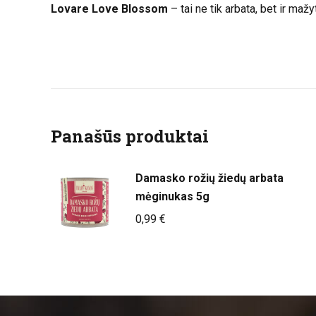
Lovare Love Blossom
– tai ne tik arbata, bet ir ma
Panašūs produktai
Damasko rožių žiedų arbata
mėginukas 5g
0,99
€