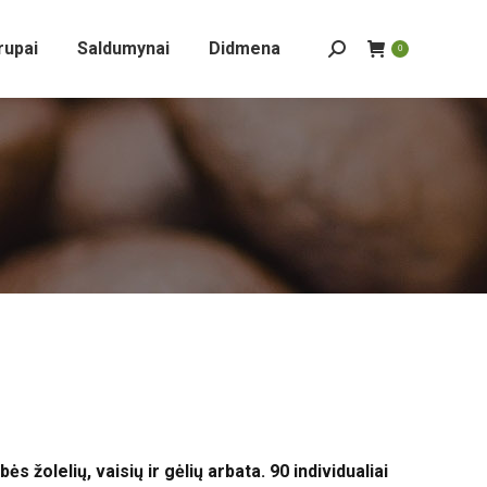
rupai
Saldumynai
Didmena
Search:
0
žolelių, vaisių ir gėlių arbata. 90 individualiai