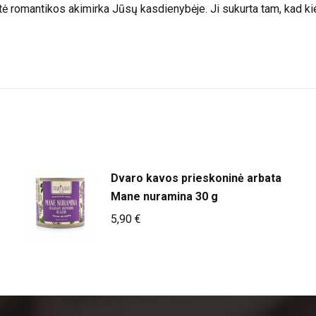
žytė romantikos akimirka Jūsų kasdienybėje. Ji sukurta tam, kad k
Dvaro kavos prieskoninė arbata
Mane nuramina 30 g
5,90
€