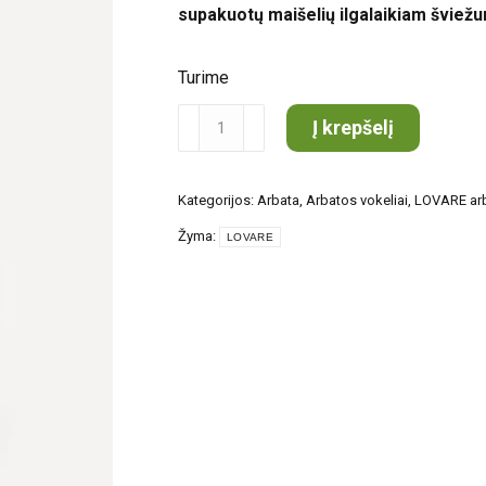
supakuotų maišelių ilgalaikiam šviež
Turime
produkto
Į krepšelį
kiekis:
LOVARE
Kategorijos:
Arbata
,
Arbatos vokeliai
,
LOVARE ar
Love
Žyma:
Blossom
LOVARE
24vnt