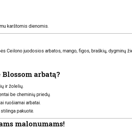
rimu karštomis dienomis.
 Ceilono juodosios arbatos, mango, figos, braškių, dygminų žied
e Blossom arbatą?
ų ir žolelių.
ntai be cheminių priedų.
tai ruošiamai arbatai.
 stilinga pakuotė.
niams malonumams!