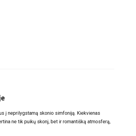
je
ntus į neprilygstamą skonio simfoniją. Kiekvienas
ertina ne tik puikų skonį, bet ir romantišką atmosferą,