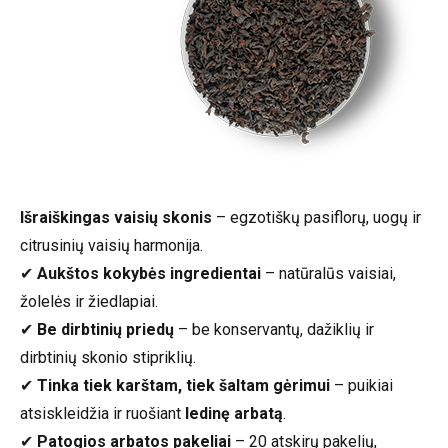
Išraiškingas vaisių skonis
– egzotiškų pasiflorų, uogų ir
citrusinių vaisių harmonija.
✔
Aukštos kokybės ingredientai
– natūralūs vaisiai,
žolelės ir žiedlapiai.
✔
Be dirbtinių priedų
– be konservantų, dažiklių ir
dirbtinių skonio stipriklių.
✔
Tinka tiek karštam, tiek šaltam gėrimui
– puikiai
atsiskleidžia ir ruošiant
ledinę arbatą
.
✔
Patogios arbatos pakeliai
– 20 atskirų pakelių,