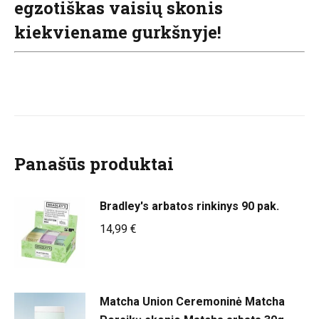
egzotiškas vaisių skonis
kiekviename gurkšnyje!
Panašūs produktai
Bradley's arbatos rinkinys 90 pak.
14,99
€
Matcha Union Ceremoninė Matcha