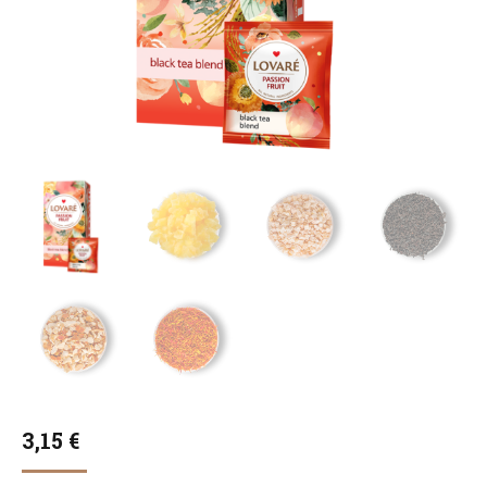
3,15
€