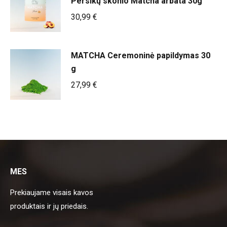
Persikų skonio Matcha arbata 30g
30,99
€
MATCHA Ceremoninė papildymas 30
g
27,99
€
MES
Prekiaujame visais kavos
produktais ir jų priedais.