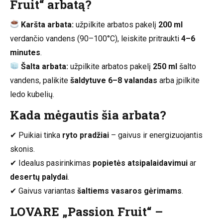
Fruit“ arbatą?
Karšta arbata:
užpilkite arbatos pakelį
200 ml
verdančio vandens (90–100°C), leiskite pritraukti
4–6
minutes
.
Šalta arbata:
užpilkite arbatos pakelį
250 ml
šalto
vandens, palikite
šaldytuve 6–8 valandas
arba įpilkite
ledo kubelių.
Kada mėgautis šia arbata?
✔ Puikiai tinka
ryto pradžiai
– gaivus ir energizuojantis
skonis.
✔ Idealus pasirinkimas
popietės atsipalaidavimui
ar
desertų palydai
.
✔ Gaivus variantas
šaltiems vasaros gėrimams
.
LOVARE „Passion Fruit“ –