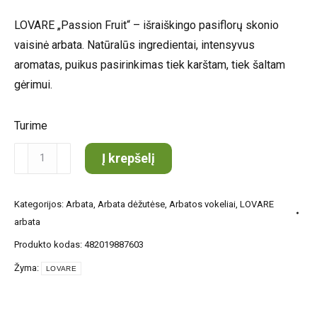
LOVARE „Passion Fruit“ – išraiškingo pasiflorų skonio
vaisinė arbata. Natūralūs ingredientai, intensyvus
aromatas, puikus pasirinkimas tiek karštam, tiek šaltam
gėrimui.
Turime
produkto
Į krepšelį
kiekis:
LOVARE
Kategorijos:
Arbata
,
Arbata dėžutėse
,
Arbatos vokeliai
,
LOVARE
Passion
arbata
fruit,
Produkto kodas:
482019887603
pasiflorų
Žyma:
2g
LOVARE
24vnt