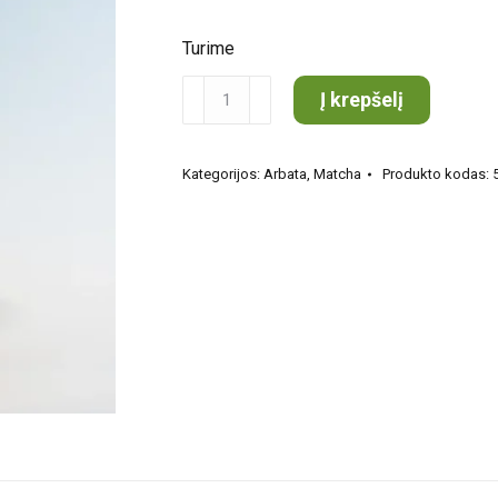
Turime
produkto
Į krepšelį
kiekis:
MATCHA
Kategorijos:
Arbata
,
Matcha
Produkto kodas:
Ceremoninė
papildymas
30
g