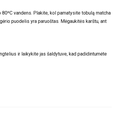
ilto 80ºC vandens. Plakite, kol pamatysite tobulą matcha
ų gėrio puodelis yra paruoštas. Mėgaukitės karštu, ant
gtelius ir laikykite jas šaldytuve, kad padidintumėte