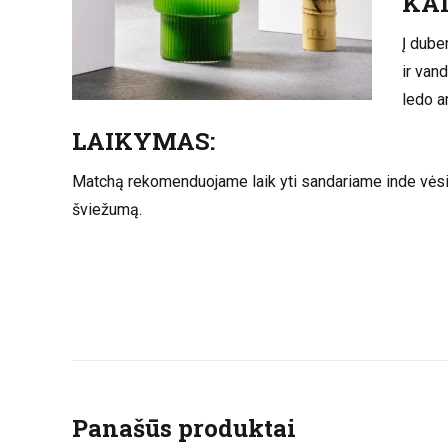
KAI
Į dube
ir van
ledo a
LAIKYMAS:
Matchą rekomenduojame laik yti sandariame inde vėsioje
šviežumą.
Panašūs produktai