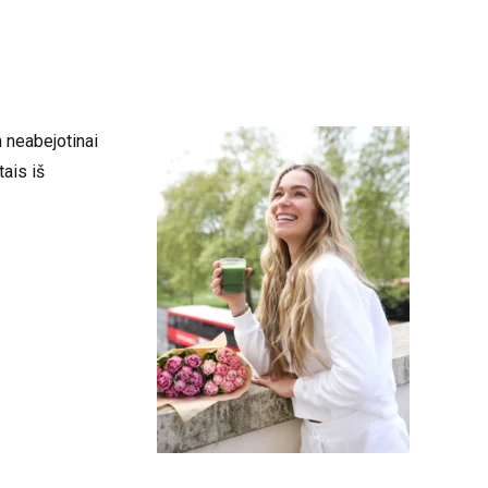
 neabejotinai
ais iš