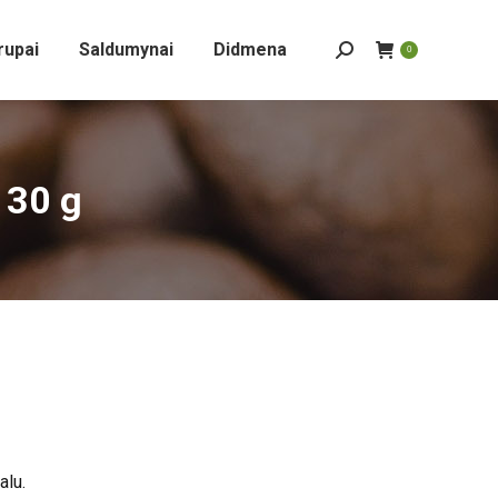
rupai
Saldumynai
Didmena
Search:
0
 30 g
alu.