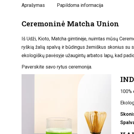
Aprašymas
Papildoma informacija
Ceremoninė Matcha Union
Iš Udži, Kioto, Matcha gimtinėje, nuimtas mūsų Ceremo
ryškią žalią spalvą ir būdingus žemiškus skonius su sa
ekologiškų pavėsyje užaugintų arbatos lapų, kad padid
Paverskite savo rytus ceremonija.
IND
100% e
Ekolog
Skoni
Spalv