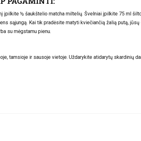
P PAGAMINTI:
nį įpilkite ½ šaukštelio matcha miltelių. Švelniai įpilkite 75 ml š
dens sąjungą. Kai tik pradėsite matyti kviečiančią žalią putą, jūs
rba su mėgstamu pienu.
, tamsioje ir sausoje vietoje. Uždarykite atidarytų skardinių dan