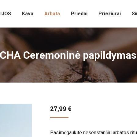
IJOS
Kava
Arbata
Priedai
Priežiūrai
Si
HA Ceremoninė papildymas
27,99
€
Pasimėgaukite nesenstančiu arbatos ritu