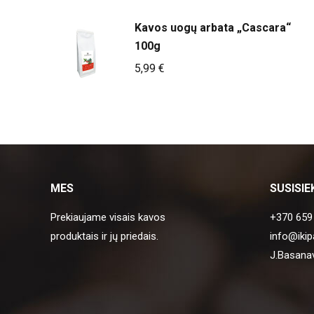
Kavos uogų arbata „Cascara“
100g
5,99
€
MES
SUSISIE
Prekiaujame visais kavos
+370 659
produktais ir jų priedais.
info@ikip
J.Basanav