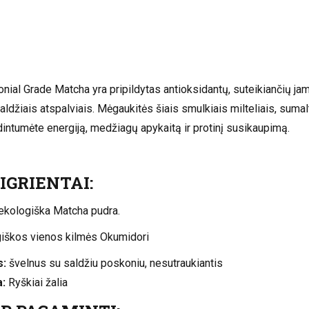
nial Grade Matcha yra pripildytas antioksidantų, suteikiančių jam
ldžiais atspalviais. Mėgaukitės šiais smulkiais milteliais, sumalt
intumėte energiją, medžiagų apykaitą ir protinį susikaupimą.
IGRIENTAI:
kologiška Matcha pudra.
iškos vienos kilmės Okumidori
s:
švelnus su saldžiu poskoniu, nesutraukiantis
a:
Ryškiai žalia