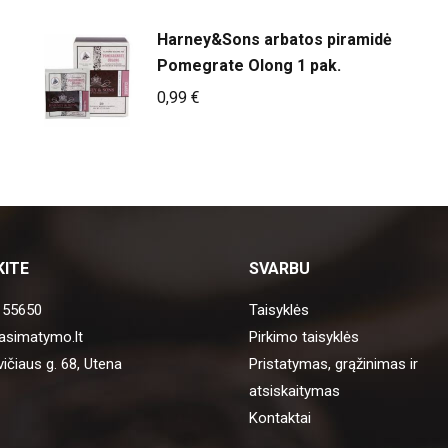
Harney&Sons arbatos piramidė
Pomegrate Olong 1 pak.
0,99
€
KITE
SVARBU
 55650
Taisyklės
asimatymo.lt
Pirkimo taisyklės
ičiaus g. 68, Utena
Pristatymas, grąžinimas ir
atsiskaitymas
Kontaktai