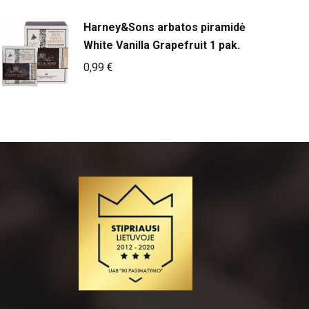
Harney&Sons arbatos piramidė
White Vanilla Grapefruit 1 pak.
0,99
€