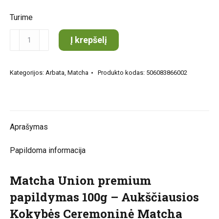
Turime
produkto
Į krepšelį
kiekis:
Matcha
Kategorijos:
Arbata
,
Matcha
Produkto kodas:
506083866002
Union
premium
papildymas
100g
Aprašymas
Papildoma informacija
Matcha Union premium
papildymas 100g – Aukščiausios
Kokybės Ceremoninė Matcha