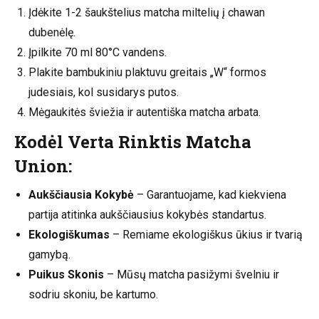
Įdėkite 1-2 šaukštelius matcha miltelių į chawan
dubenėlę.
Įpilkite 70 ml 80°C vandens.
Plakite bambukiniu plaktuvu greitais „W“ formos
judesiais, kol susidarys putos.
Mėgaukitės šviežia ir autentiška matcha arbata.
Kodėl Verta Rinktis Matcha
Union:
Aukščiausia Kokybė
– Garantuojame, kad kiekviena
partija atitinka aukščiausius kokybės standartus.
Ekologiškumas
– Remiame ekologiškus ūkius ir tvarią
gamybą.
Puikus Skonis
– Mūsų matcha pasižymi švelniu ir
sodriu skoniu, be kartumo.