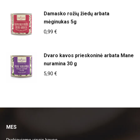
Damasko rožių žiedų arbata
mėginukas 5g
0,99
€
Dvaro kavos prieskoninė arbata Mane
nuramina 30 g
5,90
€
MES