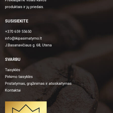
Prekiaujame visais kavos
produktais ir jų priedais.
SUSISIEKITE
+370 659 55650
info@ikipasimatymo.lt
J.Basanavičiaus g. 68, Utena
SVARBU
Taisyklės
Pirkimo taisyklės
Pristatymas, grąžinimas ir atsiskaitymas
Kontaktai