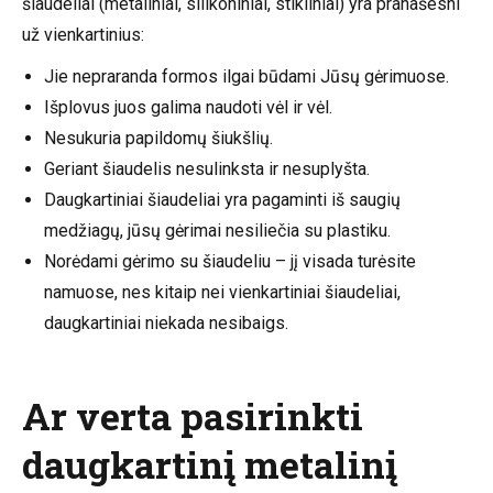
šiaudeliai (metaliniai, silikoniniai, stikliniai) yra pranašesni
už vienkartinius:
Jie nepraranda formos ilgai būdami Jūsų gėrimuose.
Išplovus juos galima naudoti vėl ir vėl.
Nesukuria papildomų šiukšlių.
Geriant šiaudelis nesulinksta ir nesuplyšta.
Daugkartiniai šiaudeliai yra pagaminti iš saugių
medžiagų, jūsų gėrimai nesiliečia su plastiku.
Norėdami gėrimo su šiaudeliu – jį visada turėsite
namuose, nes kitaip nei vienkartiniai šiaudeliai,
daugkartiniai niekada nesibaigs.
Ar verta pasirinkti
daugkartinį metalinį