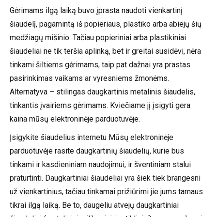
Gėrimams ilgą laiką buvo įprasta naudoti vienkartinį
šiaudelį, pagamintą iš popieriaus, plastiko arba abiejų šių
medžiagų mišinio. Tačiau popieriniai arba plastikiniai
šiaudeliai ne tik teršia aplinką, bet ir greitai susidėvi, nėra
tinkami šiltiems gėrimams, taip pat dažnai yra prastas
pasirinkimas vaikams ar vyresniems žmonėms.
Alternatyva – stilingas daugkartinis metalinis šiaudelis,
tinkantis įvairiems gėrimams. Kviečiame jį įsigyti gera
kaina mūsų elektroninėje parduotuvėje.
Įsigykite šiaudelius internetu Mūsų elektroninėje
parduotuvėje rasite daugkartinių šiaudelių, kurie bus
tinkami ir kasdieniniam naudojimui, ir šventiniam stalui
praturtinti. Daugkartiniai šiaudeliai yra šiek tiek brangesni
už vienkartinius, tačiau tinkamai prižiūrimi jie jums tarnaus
tikrai ilgą laiką. Be to, daugeliu atvejų daugkartiniai