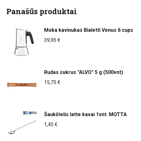
Panašūs produktai
Moka kavinukas Bialetti Venus 6 cups
39,95
€
Rudas cukrus "ALVO" 5 g (500vnt)
15,75
€
Šaukštelis latte kavai 1vnt. MOTTA
1,45
€