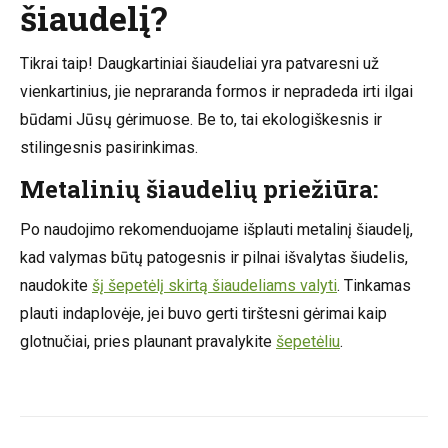
šiaudelį?
Tikrai taip! Daugkartiniai šiaudeliai yra patvaresni už
vienkartinius, jie nepraranda formos ir nepradeda irti ilgai
būdami Jūsų gėrimuose. Be to, tai ekologiškesnis ir
stilingesnis pasirinkimas.
Metalinių šiaudelių priežiūra:
Po naudojimo rekomenduojame išplauti metalinį šiaudelį,
kad valymas būtų patogesnis ir pilnai išvalytas šiudelis,
naudokite
šį šepetėlį skirtą šiaudeliams valyti
. Tinkamas
plauti indaplovėje, jei buvo gerti tirštesni gėrimai kaip
glotnučiai, pries plaunant pravalykite
šepetėliu
.