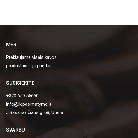
MES
Prekiaujame visais kavos
produktais ir jų priedais.
SUSISIEKITE
+370 659 55650
info@ikipasimatymo.lt
J.Basanavičiaus g. 68, Utena
SVARBU