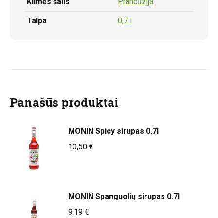
Kilmės šalis
Prancūzija
Talpa
0,7 l
Panašūs produktai
MONIN Spicy sirupas 0.7l
10,50
€
MONIN Spanguolių sirupas 0.7l
9,19
€