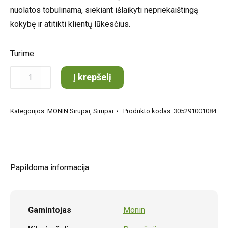
nuolatos tobulinama, siekiant išlaikyti nepriekaištingą
kokybę ir atitikti klientų lūkesčius.
Turime
produkto
Į krepšelį
kiekis:
MONIN
Kategorijos:
MONIN Sirupai
,
Sirupai
Produkto kodas:
305291001084
Medaus
sirupas
0.7l
Papildoma informacija
Gamintojas
Monin