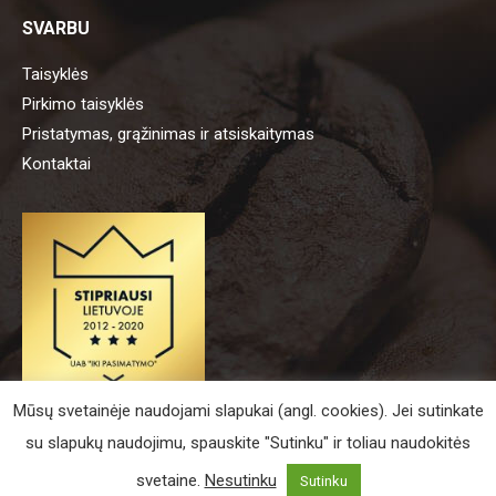
SVARBU
Taisyklės
Pirkimo taisyklės
Pristatymas, grąžinimas ir atsiskaitymas
Kontaktai
Mūsų svetainėje naudojami slapukai (angl. cookies). Jei sutinkate
su slapukų naudojimu, spauskite "Sutinku" ir toliau naudokitės
UAB „Iki pasimatymo“ /
Slapukų politika
svetaine.
Nesutinku
Sutinku