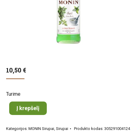
10,50
€
Turime
Į krepšelį
Kategorijos:
MONIN Sirupai
,
Sirupai
Produkto kodas:
305291004124