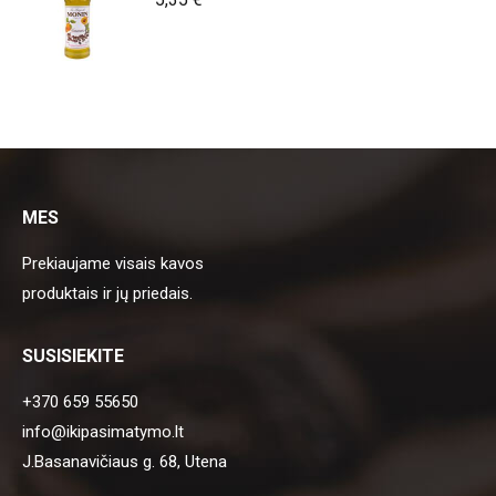
MES
Prekiaujame visais kavos
produktais ir jų priedais.
SUSISIEKITE
+370 659 55650
info@ikipasimatymo.lt
J.Basanavičiaus g. 68, Utena