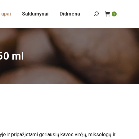
rupai
Saldumynai
Didmena
Search:
0
50 ml
e ir pripažįstami geriausių kavos virėjų, miksologų ir