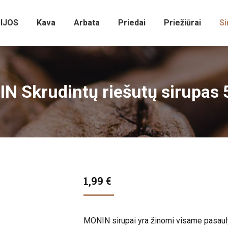
IJOS
Kava
Arbata
Priedai
Priežiūrai
Si
N Skrudintų riešutų sirupas 
1,99
€
MONIN sirupai yra žinomi visame pasaulyj