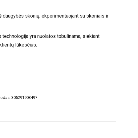
iš daugybės skonių, ekperimentuojant su skoniais ir
 technologija yra nuolatos tobulinama, siekiant
 klientų lūkesčius.
kodas:
305291903497