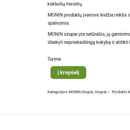
kokteilių meistrų.
MONIN produktų įvairovė leidžia rinktis 
spalvomis.
MONIN sirupai yra natūralūs, jų gaminimo
išlaikyti nepriekaištingą kokybę ir atitikti
Turime
Į krepšelį
Kategorijos:
MONIN Sirupai
,
Sirupai
Produkto 