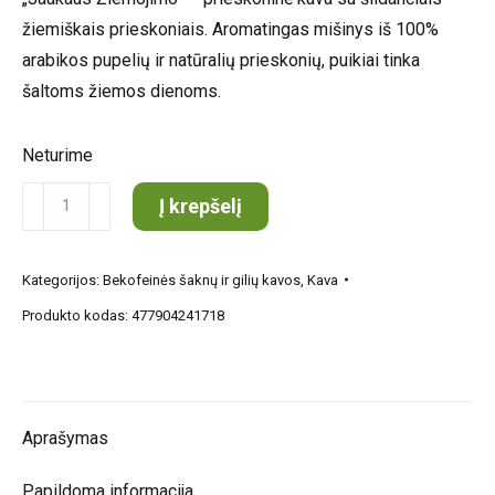
žiemiškais prieskoniais. Aromatingas mišinys iš 100%
arabikos pupelių ir natūralių prieskonių, puikiai tinka
šaltoms žiemos dienoms.
Neturime
produkto
Į krepšelį
kiekis:
Dvaro
Kategorijos:
Bekofeinės šaknų ir gilių kavos
,
Kava
kavos
Produkto kodas:
477904241718
prieskoninė
arbata
Jaukaus
žiemojimo
Aprašymas
mėginukas
Papildoma informacija