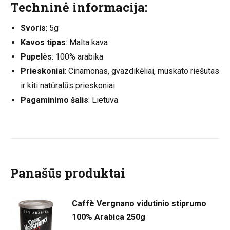
Techninė informacija:
Svoris
: 5g
Kavos tipas
: Malta kava
Pupelės
: 100% arabika
Prieskoniai
: Cinamonas, gvazdikėliai, muskato riešutas
ir kiti natūralūs prieskoniai
Pagaminimo šalis
: Lietuva
Panašūs produktai
Caffè Vergnano vidutinio stiprumo
100% Arabica 250g