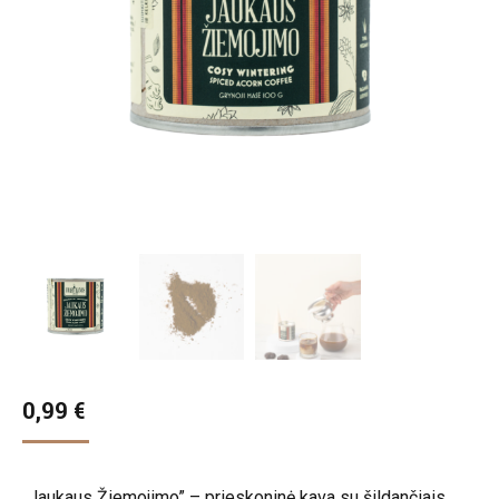
0,99
€
„Jaukaus Žiemojimo” – prieskoninė kava su šildančiais