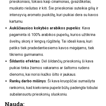
prieskoniais, tokiais kaip cinamonas, gvazdikėliai,
muskato riešutas ir kiti. Šie prieskoniai suteikia gilią ir
intensyvią aromato puokštę, kuri puikiai dera su kavos
kartumu.
Aukščiausios kokybės arabikos pupelės
: Kava
pagaminta iš 100% arabikos pupelių, kurios užtikrina
švelnų skonį ir lengvą rūgštelę. Tai ideali kava, kuri
patiks tiek pradedantiesiems kavos mėgėjams, tiek
tikriems gurmanams.
Šildantis efektas
: Dėl šildančių prieskonių ši kava
puikiai tinka žiemos vakarams ar šaltoms rudens
dienoms, kai norisi kažko šilto ir jaukaus.
Rankų darbo mišinys
: Ši kava kruopščiai sumaišyta
rankomis, kad kiekviena pupelė būtų padengta tobulai
subalansuotu prieskonių sluoksniu.
Nauda: