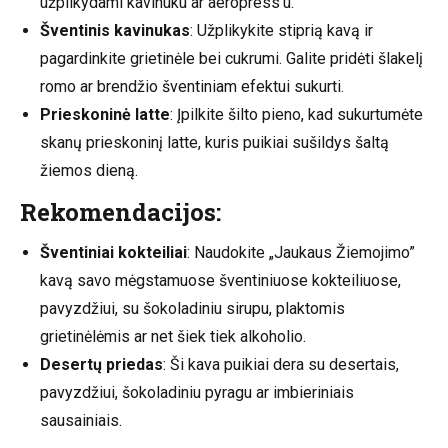
užplikydami kavinuku ar aeropress’u.
Šventinis kavinukas
: Užplikykite stiprią kavą ir
pagardinkite grietinėle bei cukrumi. Galite pridėti šlakelį
romo ar brendžio šventiniam efektui sukurti.
Prieskoninė latte
: Įpilkite šilto pieno, kad sukurtumėte
skanų prieskoninį latte, kuris puikiai sušildys šaltą
žiemos dieną.
Rekomendacijos:
Šventiniai kokteiliai
: Naudokite „Jaukaus Žiemojimo”
kavą savo mėgstamuose šventiniuose kokteiliuose,
pavyzdžiui, su šokoladiniu sirupu, plaktomis
grietinėlėmis ar net šiek tiek alkoholio.
Desertų priedas
: Ši kava puikiai dera su desertais,
pavyzdžiui, šokoladiniu pyragu ar imbieriniais
sausainiais.