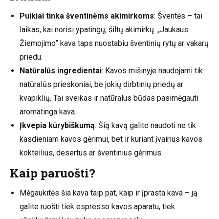
Puikiai tinka šventinėms akimirkoms
: Šventės – tai
laikas, kai norisi ypatingų, šiltų akimirkų. „Jaukaus
Žiemojimo” kava taps nuostabiu šventinių rytų ar vakarų
priedu.
Natūralūs ingredientai
: Kavos mišinyje naudojami tik
natūralūs prieskoniai, be jokių dirbtinių priedų ar
kvapiklių. Tai sveikas ir natūralus būdas pasimėgauti
aromatinga kava.
Įkvepia kūrybiškumą
: Šią kavą galite naudoti ne tik
kasdieniam kavos gėrimui, bet ir kuriant įvairius kavos
kokteilius, desertus ar šventinius gėrimus.
Kaip paruošti?
Mėgaukitės šia kava taip pat, kaip ir įprasta kava – ją
galite ruošti tiek espresso kavos aparatu, tiek