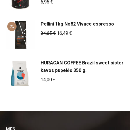
6,95
€
Pellini 1kg No82 Vivace espresso
Original
Current
24,65
€
16,49
€
price
price
was:
is:
24,65 €.
16,49 €.
HURACAN COFFEE Brazil sweet sister
kavos pupelės 350 g.
14,00
€
MES