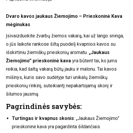
Dvaro kavos jaukaus Žiemojimo – Prieskoninė Kava
mėginukas
Įsivaizduokite žvarbų žiemos vakarą, kai už lango sninga,
o jūs laikote rankose šiltą puodelį kvapnios kavos su
išskirtiniu žiemiškų prieskonių aromatu.
„Jaukaus
Žiemojimo” prieskoninė kava
yra būtent tai, ko jums
reikia, kad šaltą vakarą būtų jauku ir malonu. Tai kavos
mišinys, kuris savo sudėtyje turi unikalų žiemiškų
prieskonių rinkinį, suteikiantį nepakartojamą skonį ir
šilumos jausmą.
Pagrindinės savybės:
Turtingas ir kvapnus skonis
: „Jaukaus Žiemojimo”
prieskoninė kava yra pagardinta šildančiais