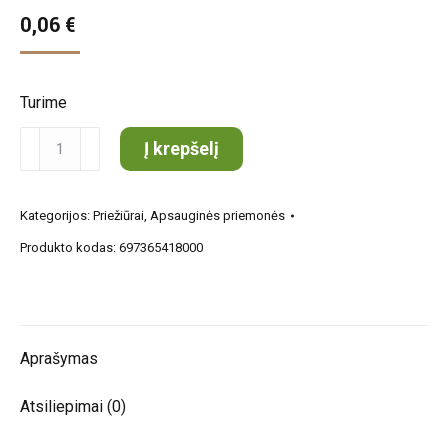
0,06
€
Turime
produkto
Į krepšelį
kiekis:
Respiratorius
Kategorijos:
Priežiūrai
,
Apsauginės priemonės
FFP2
Produkto kodas:
697365418000
(salotinės
spalvos)
Aprašymas
Atsiliepimai (0)