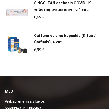
SINGCLEAN greitasis COVID-19
antigenų testas iš seilių 1 vnt.
0,69
€
Caffenu valymo kapsulės (K-fee /
Caffitaly), 4 vnt.
6,99
€
MES
Prekiaujame visais kavos
produktais ir jų priedais.