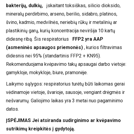
bakterijų, dulkių,
įskaitant toksiškas, silicio dioksido,
mineralų perdirbimo, arseno, berilio, sidabro, platinos,
švino, kadmio, medvilnės, neriebių rūkų ir metalinių ar
plastikinių garų, kurių koncentracija neviršija 10 kartų
didesnę ribą. Šis respiratorius
FFP2 yra AAP
(asmeninės apsaugos priemonės)
, kurios filtravimas
didesnis nei 95% (standartinis FFP2 + KN95).
Rekomenduojama kvėpavimo takų apsaugai darbo vietoje:
gamykloje, mokykloje, biure, pramonėje.
Laikymo sąlygos: respiratorius turėtų būti laikomas gerai
vėdinamoje vietoje, švarioje, sausoje, vengiant drėgmės ir
nešvarumų. Galiojimo laikas yra 3 metai nuo pagaminimo
datos.
ĮSPĖJIMAS Jei atsiranda sudirginimo ar kvėpavimo
sutrikimų kreipkitės į gydytoją.