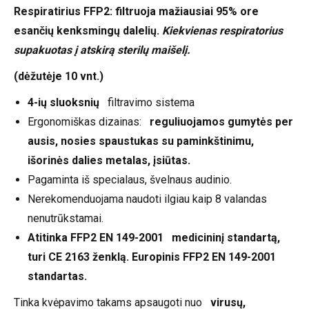
Respiratirius FFP2: filtruoja mažiausiai 95% ore
esančių kenksmingų dalelių.
Kiekvienas respiratorius
supakuotas į atskirą sterilų maišelį.
(dėžutėje 10 vnt.)
4-ių sluoksnių
filtravimo sistema
Ergonomiškas dizainas:
reguliuojamos gumytės per
ausis, nosies spaustukas su paminkštinimu,
išorinės dalies metalas, įsiūtas.
Pagaminta iš specialaus, švelnaus audinio.
Nerekomenduojama naudoti ilgiau kaip 8 valandas
nenutrūkstamai.
Atitinka FFP2 EN 149-2001 medicininį standartą,
turi CE 2163 ženklą. Europinis FFP2 EN 149-2001
standartas.
Tinka kvėpavimo takams apsaugoti nuo
virusų,