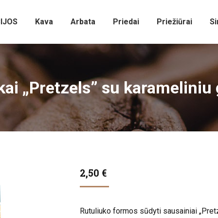
IJOS
Kava
Arbata
Priedai
Priežiūrai
Si
kai „Pretzels” su karameliniu 
2,50
€
Rutuliuko formos sūdyti sausainiai „Pret