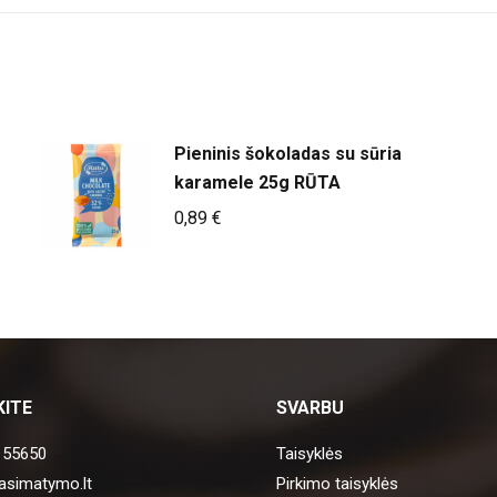
Pieninis šokoladas su sūria
karamele 25g RŪTA
0,89
€
KITE
SVARBU
 55650
Taisyklės
asimatymo.lt
Pirkimo taisyklės