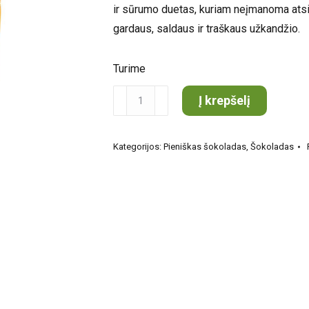
ir sūrumo duetas, kuriam neįmanoma atsis
gardaus, saldaus ir traškaus užkandžio.
Turime
produkto
Į krepšelį
kiekis:
Rūta
Kategorijos:
Pieniškas šokoladas
,
Šokoladas
Rutuliukai
"Pretzels"
su
karameliniu
glaistu,
120g