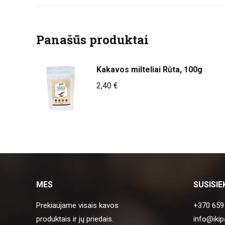
Panašūs produktai
Kakavos milteliai Rūta, 100g
2,40
€
MES
SUSISIE
Prekiaujame visais kavos
+370 659
produktais ir jų priedais.
info@ikip