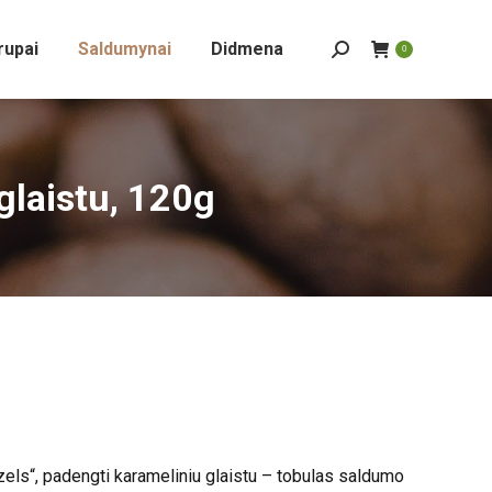
rupai
Saldumynai
Didmena
Search:
0
glaistu, 120g
zels“, padengti karameliniu glaistu – tobulas saldumo