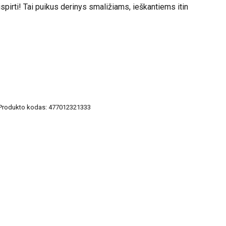
pirti! Tai puikus derinys smaližiams, ieškantiems itin
Produkto kodas:
477012321333