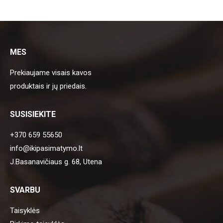
MES
Prekiaujame visais kavos
produktais ir jų priedais.
SUSISIEKITE
+370 659 55650
info@ikipasimatymo.lt
J.Basanavičiaus g. 68, Utena
SVARBU
Taisyklės