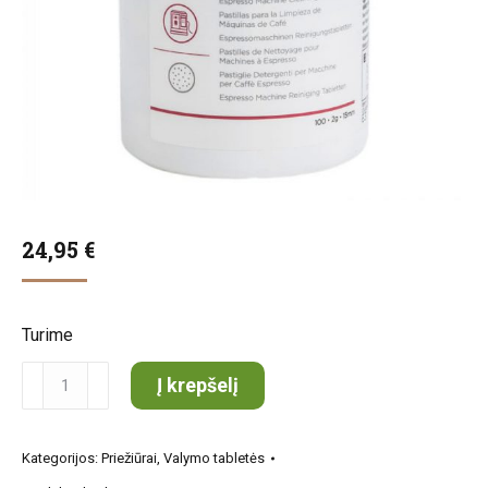
24,95
€
Turime
produkto
Į krepšelį
kiekis:
Urnex
Kategorijos:
Priežiūrai
,
Valymo tabletės
Cafiza