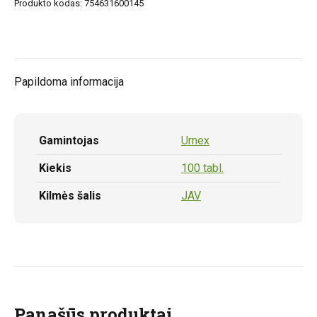
Produkto kodas:
754631600145
valymo
tabletės
100vnt.
Papildoma informacija
Gamintojas
Urnex
Kiekis
100 tabl.
Kilmės šalis
JAV
Panašūs produktai