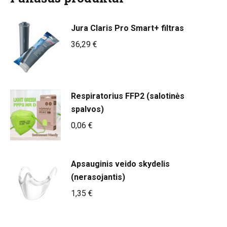
Jura Claris Pro Smart+ filtras
36,29
€
Respiratorius FFP2 (salotinės
spalvos)
0,06
€
Apsauginis veido skydelis
(nerasojantis)
1,35
€