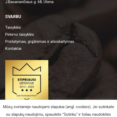
J.Basanavičiaus g. 68, Utena
SVARBU
Taisyklės
Pirkimo taisyklės
Pristatymas, grąžinimas ir atsiskaitymas
Kontaktai
Mūsų svetainėje naudojami slapukai (angl. cookies). Jei sutinkate
su slapukų naudojimu, spauskite "Sutinku" ir toliau naudokitės