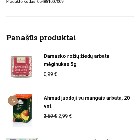
Produkto kodas:
054881007009
su
braškėmis,
20pak.
Panašūs produktai
Damasko rožių žiedų arbata
mėginukas 5g
0,99
€
Ahmad juodoji su mangais arbata, 20
vnt.
Original
Current
3,59
€
2,99
€
price
price
was:
is: