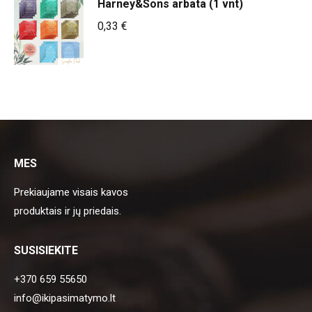
Harney&Sons arbata (1 vnt)
3,59 €.
2,99 €.
0,33
€
MES
Prekiaujame visais kavos
produktais ir jų priedais.
SUSISIEKITE
+370 659 55650
info@ikipasimatymo.lt