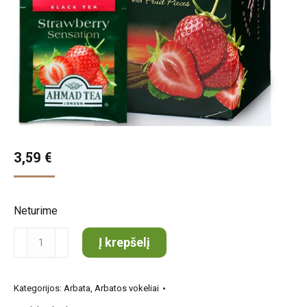
3,59
€
Neturime
produkto
Į krepšelį
kiekis:
Ahmad
Kategorijos:
Arbata
,
Arbatos vokeliai
arbata