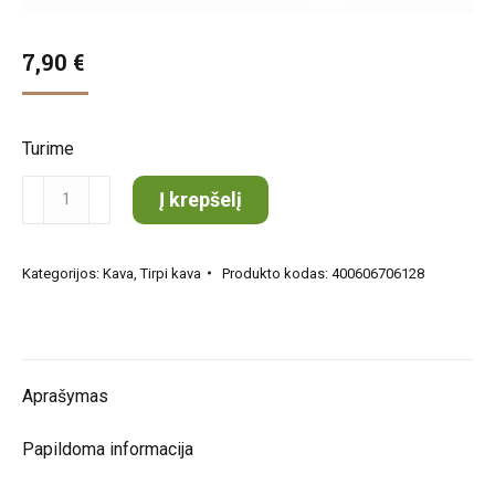
7,90
€
Turime
produkto
Į krepšelį
kiekis:
Davidoff
Kategorijos:
Kava
,
Tirpi kava
Produkto kodas:
400606706128
Espresso
57
Intenso
tirpi
Aprašymas
100
g
Papildoma informacija