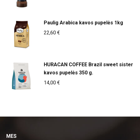
Paulig Arabica kavos pupelės 1kg
22,60
€
HURACAN COFFEE Brazil sweet sister
kavos pupelės 350 g.
14,00
€
MES