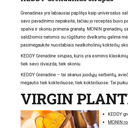
Grenadinas yra labiausiai paplitęs kaip universalus sa
savo pavadinimo nepakeitė, tačiau jo receptas buvo p
spalva ir skoniu primena granatą. MONIN grenadinų sir
saldžiomis natomis su rūgštumo dvelksmu galima mėgau
pasimėgaukite nuostabiais nealkoholinių kokteilių sko
KEDDY Grenadine sirupas, kuris yra esminis klasikinių k
tiek savo išvaizda, tiek skoniu.
KEDDY Grenadine – tai skanus juodųjų serbentų, avieč
mėgautis tiek kokteiliuose, tiek kokteiliuose. Tai puiku
VIRGIN PLANT
KEDDY gre
MONIN ro