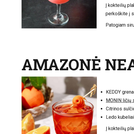
Į kokteilių pl
perkoškite į s
Patogiam sir
AMAZONĖ NEA
KEDDY grenad
MONIN ličių s
Citrinos sulči
Ledo kubeliai
Į kokteilių pl