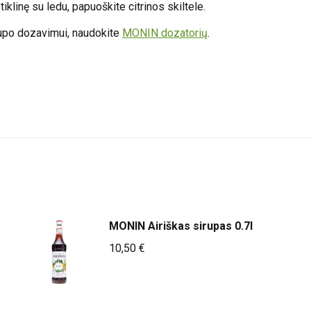
tiklinę su ledu, papuoškite citrinos skiltele.
upo dozavimui, naudokite
MONIN dozatorių
.
MONIN Airiškas sirupas 0.7l
10,50
€