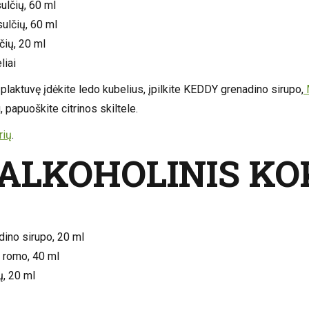
ulčių, 60 ml
ulčių, 60 ml
lčių, 20 ml
liai
ų plaktuvę įdėkite ledo kubelius, įpilkite KEDDY grenadino sirupo,
u, papuoškite citrinos skiltele.
rių
.
ALKOHOLINIS KO
ino sirupo, 20 ml
 romo, 40 ml
ų, 20 ml