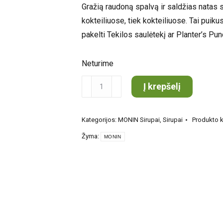
Gražią raudoną spalvą ir saldžias natas
kokteiliuose, tiek kokteiliuose. Tai puiku
pakelti Tekilos saulėtekį ar Planter’s Pun
Neturime
produkto
Į krepšelį
kiekis:
KEDDY
Kategorijos:
MONIN Sirupai
,
Sirupai
Produkto 
Grenadinas
Žyma:
sirupas
MONIN
1
L