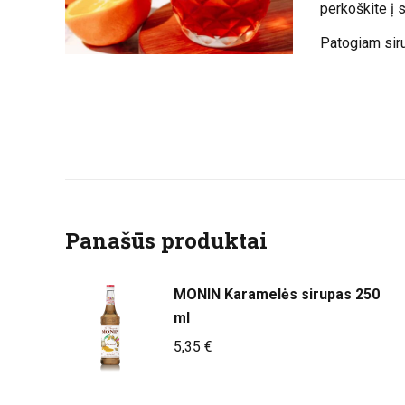
perkoškite į s
Patogiam sir
Panašūs produktai
MONIN Karamelės sirupas 250
ml
5,35
€