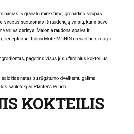
 gaminamas iš granatų minkštimo, grenadino sirupas
o sirupas sudaromas iš raudonųjų vaisių, kurie savo
 vanilės derinys. Malonia raudona spalva ir
atų receptuose. Išbandykite MONIN grenadino sirupą ir
ngredientas, pagerins visus jūsų firminius kokteilius
ir saldžias natas su rūgštumo dvelksmu galima
ilos saulėtekį ar Planter’s Punch.
IS KOKTEILIS