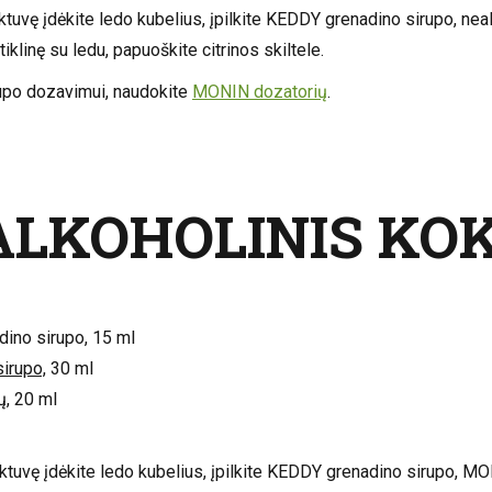
aktuvę įdėkite ledo kubelius, įpilkite KEDDY grenadino sirupo, nealk
tiklinę su ledu, papuoškite citrinos skiltele.
upo dozavimui, naudokite
MONIN dozatorių
.
LKOHOLINIS KOK
ino sirupo, 15 ml
irupo,
30 ml
ų, 20 ml
aktuvę įdėkite ledo kubelius, įpilkite KEDDY grenadino sirupo, MONI