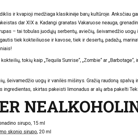
ldiklis ir kvapioji medžiaga klasikinėje barų kultūroje. Anksčiau
akeistas dar XIX a. Kadangi granatas Vakaruose neauga, grenadin
upas – tai tobulas juodųjų serbentų, aviečių, šeivamedžio uogų ir
tis tiek kokteiliuose ir kavose, tiek ir desertų, padažų, marin
niais!
okteilių, tokių kaip „Tequila Sunrise“, „Zombie“ ar „Barbotage“, i
ių, šeivamedžio uogų ir vanilės mišinys. Gražią raudoną spalvą 
s ingredientas, skirtas pakeisti limonadus ar alų arba pakelti Tek
ER NEALKOHOLIN
nadino sirupo, 15 ml
mo skonio sirupo
, 20 ml