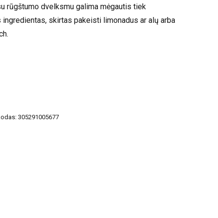
 su rūgštumo dvelksmu galima mėgautis tiek
s ingredientas, skirtas pakeisti limonadus ar alų arba
ch.
kodas:
305291005677