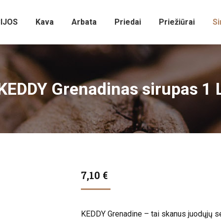
IJOS
Kava
Arbata
Priedai
Priežiūrai
Si
KEDDY Grenadinas sirupas 1 
7,10
€
KEDDY Grenadine – tai skanus juodųjų ser