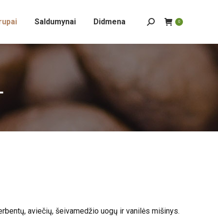
rupai
Saldumynai
Didmena
Search:
0
L
bentų, aviečių, šeivamedžio uogų ir vanilės mišinys.