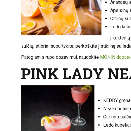
Ananasų s
Apelsinų s
Citrinų su
Ledo kube
Į kokteili
sulčių, stipriai supurtykite, perkoškite į stiklinę su led
Patogiam sirupo dozavimui, naudokite
MONIN dozato
PINK LADY NE
KEDDY grenad
Nealkoholinio
Citrinos sulči
Ledo kubeliai