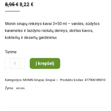
Original
Current
8,95
€
8,22
€
price
price
was:
is:
Monin sirupų rinkinys kavai 3×50 ml – vanilės, sūdytos
8,95 €.
8,22 €.
karamelės ir lazdyno riešutų derinys, skirtas kavos,
kokteilių ir desertų gardinimui.
Turime
produkto
Į krepšelį
kiekis:
MONIN
Kategorijos:
MONIN Sirupai
,
Sirupai
Produkto kodas:
477906189010
sirupų
Žyma:
rinkinys
MONIN
kavai
3
x