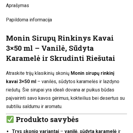
Aprašymas
50ml
Papildoma informacija
Monin Sirupų Rinkinys Kavai
3×50 ml – Vanilė, Sūdyta
Karamelė ir Skrudinti Riešutai
Atraskite trijų klasikinių skonių
Monin sirupų rinkinį
kavai 3×50 ml
– vanilės, sūdytos karamelės ir lazdyno
riešutų. Šie sirupai yra ideali dovana ar puikus būdas
paįvairinti savo kavos gėrimus, kokteilius bei desertus su
subtiliu saldumu ir aromatu.
Produkto savybės
Trys skonio variantai
–
vanilė
,
sūdyta karamelė
ir