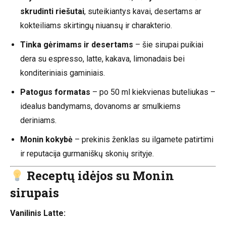
skrudinti riešutai
, suteikiantys kavai, desertams ar
kokteiliams skirtingų niuansų ir charakterio.
Tinka gėrimams ir desertams
– šie sirupai puikiai
dera su espresso, latte, kakava, limonadais bei
konditeriniais gaminiais.
Patogus formatas
– po 50 ml kiekvienas buteliukas –
idealus bandymams, dovanoms ar smulkiems
deriniams.
Monin kokybė
– prekinis ženklas su ilgamete patirtimi
ir reputacija gurmaniškų skonių srityje.
Receptų idėjos su Monin
sirupais
Vanilinis Latte: