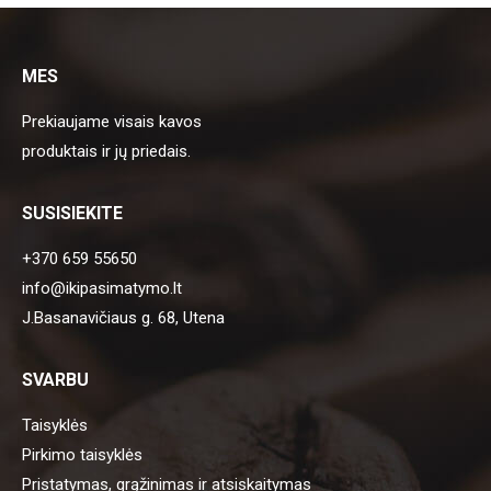
MES
Prekiaujame visais kavos
produktais ir jų priedais.
SUSISIEKITE
+370 659 55650
info@ikipasimatymo.lt
J.Basanavičiaus g. 68, Utena
SVARBU
Taisyklės
Pirkimo taisyklės
Pristatymas, grąžinimas ir atsiskaitymas