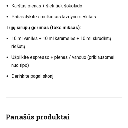
Karštas pienas + šiek tiek šokolado
Pabarstykite smulkintais lazdyno riešutais
Trijų sirupų gėrimas (toks miksas):
10 ml vanilės + 10 ml karamelės + 10 ml skrudintų
riešutų
Užpilkite espresso + pienas / vanduo (priklausomai
nuo tipo)
Derinkite pagal skonį
Panašūs produktai