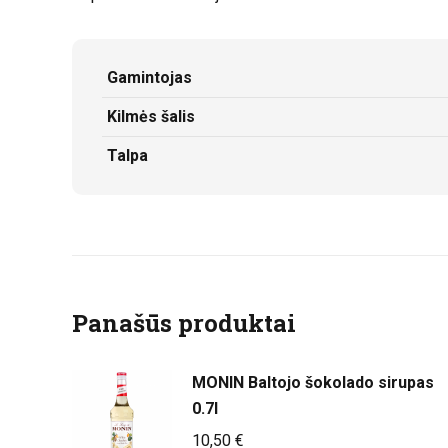
Gamintojas
Kilmės šalis
Talpa
Panašūs produktai
MONIN Baltojo šokolado sirupas
0.7l
10,50
€