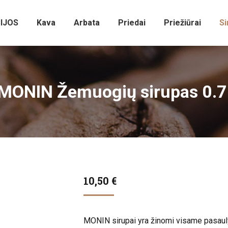
IJOS
Kava
Arbata
Priedai
Priežiūrai
Si
MONIN Žemuogių sirupas 0.7
10,50
€
MONIN sirupai yra žinomi visame pasaulyj