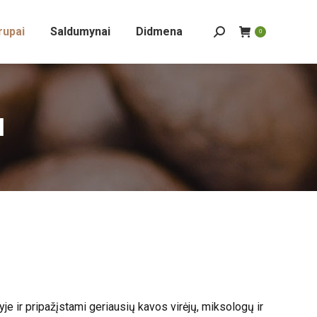
rupai
Saldumynai
Didmena
Search:
0
l
e ir pripažįstami geriausių kavos virėjų, miksologų ir