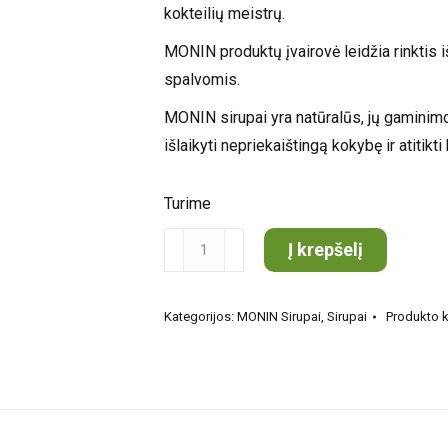
kokteilių meistrų.
MONIN produktų įvairovė leidžia rinktis 
spalvomis.
MONIN sirupai yra natūralūs, jų gaminimo
išlaikyti nepriekaištingą kokybę ir atitikti
Turime
produkto
Į krepšelį
kiekis:
MONIN
Kategorijos:
MONIN Sirupai
,
Sirupai
Produkto 
Žemuogių
sirupas
0.7l