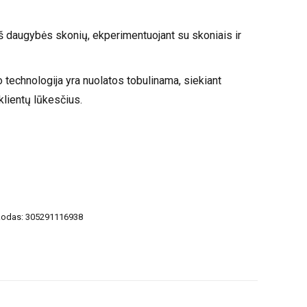
iš daugybės skonių, ekperimentuojant su skoniais ir
 technologija yra nuolatos tobulinama, siekiant
 klientų lūkesčius.
kodas:
305291116938