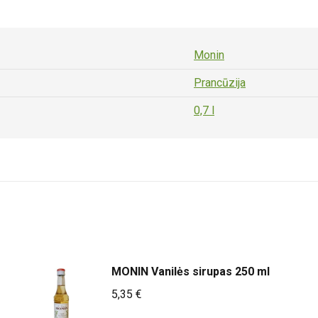
Monin
Prancūzija
0,7 l
MONIN Vanilės sirupas 250 ml
5,35
€